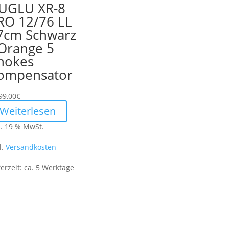
UGLU XR-8
RO 12/76 LL
7cm Schwarz
 Orange 5
hokes
ompensator
99,00
€
Weiterlesen
l. 19 % MwSt.
l.
Versandkosten
ferzeit:
ca. 5 Werktage