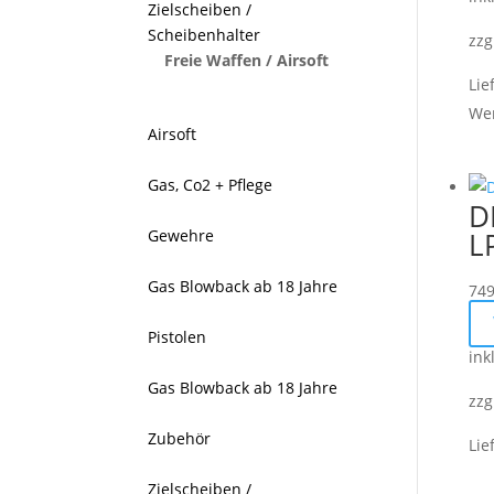
Zielscheiben /
Scheibenhalter
zzg
Freie Waffen / Airsoft
Lie
We
Airsoft
Gas, Co2 + Pflege
D
Gewehre
L
Gas Blowback ab 18 Jahre
749
Pistolen
ink
Gas Blowback ab 18 Jahre
zzg
Zubehör
Lie
Zielscheiben /