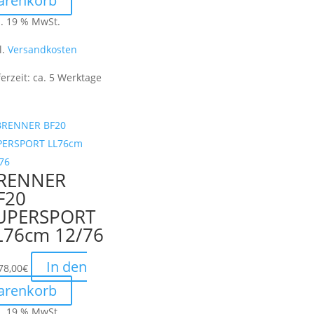
arenkorb
l. 19 % MwSt.
l.
Versandkosten
ferzeit:
ca. 5 Werktage
RENNER
F20
UPERSPORT
L76cm 12/76
In den
78,00
€
arenkorb
l. 19 % MwSt.