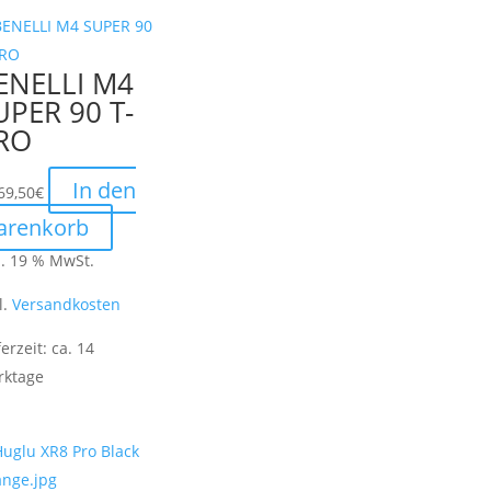
ENELLI M4
UPER 90 T-
RO
In den
69,50
€
arenkorb
l. 19 % MwSt.
l.
Versandkosten
ferzeit:
ca. 14
rktage