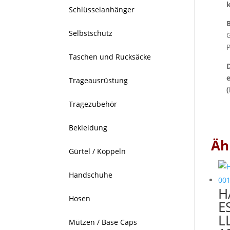
Schlüsselanhänger
Selbstschutz
P
Taschen und Rucksäcke
Trageausrüstung
Tragezubehör
Bekleidung
Äh
Gürtel / Koppeln
Handschuhe
H
Hosen
E
L
Mützen / Base Caps