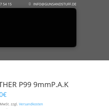
57 54 15
INFO@GUNSANDSTUFF.DE
THER P99 9mmP.A.K
0
€
 MwSt.
zzgl.
Versandkosten