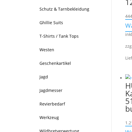
1
Schutz & Tarnbekleidung
444
Ghillie Suits
W
ink
T-Shirts / Tank Tops
zzg
Westen
Lie
Geschenkartikel
Jagd
H
Jagdmesser
K
5
Revierbedarf
b
Werkzeug
1.2
Wildbretverwertung