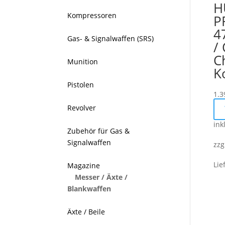
H
Kompressoren
P
4
Gas- & Signalwaffen (SRS)
/
C
Munition
K
Pistolen
1.3
Revolver
ink
Zubehör für Gas &
Signalwaffen
zzg
Lie
Magazine
Messer / Äxte /
Blankwaffen
Äxte / Beile