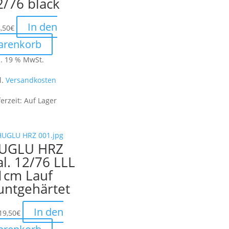
2/76 black
In den
,50
€
arenkorb
l. 19 % MwSt.
l.
Versandkosten
ferzeit:
Auf Lager
UGLU HRZ
al. 12/76 LLL
1cm Lauf
untgehärtet
In den
19,50
€