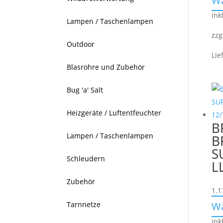
W
ink
Lampen / Taschenlampen
zzg
Outdoor
Lie
Blasrohre und Zubehör
Bug 'a' Salt
Heizgeräte / Luftentfeuchter
B
Lampen / Taschenlampen
B
S
Schleudern
L
Zubehör
1.1
W
Tarnnetze
ink