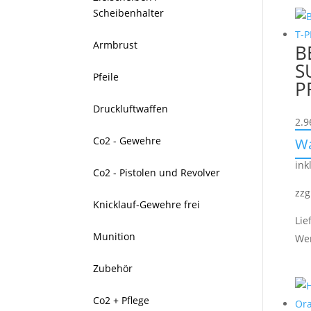
Scheibenhalter
Armbrust
B
S
Pfeile
P
Druckluftwaffen
2.9
Co2 - Gewehre
W
ink
Co2 - Pistolen und Revolver
zzg
Knicklauf-Gewehre frei
Lie
Munition
We
Zubehör
Co2 + Pflege