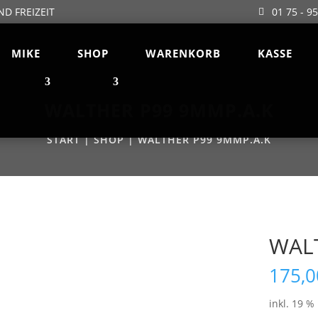
ND FREIZEIT
01 75 - 9
MIKE
SHOP
WARENKORB
KASSE
WALTHER P99 9MMP.A.K
START
|
SHOP
| WALTHER P99 9MMP.A.K
WAL
175,0
inkl. 19 %