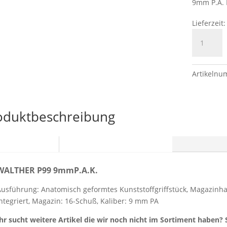
9mm P.A. 
Lieferzeit
WALTHER
P99
9mmP.A.K
Menge
Artikeln
oduktbeschreibung
Beschreibung
Zusätzliche Information
WALTHER P99 9mmP.A.K.
Ausführung: Anatomisch geformtes Kunststoffgriffstück, Magazinh
integriert, Magazin: 16-Schuß, Kaliber: 9 mm PA
Ihr sucht weitere Artikel die wir noch nicht im Sortiment haben?