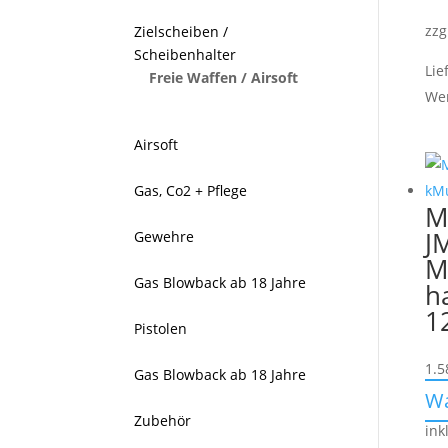
zzg
Zielscheiben /
Scheibenhalter
Lie
Freie Waffen / Airsoft
We
Airsoft
Gas, Co2 + Pflege
M
J
Gewehre
M
Gas Blowback ab 18 Jahre
h
1
Pistolen
1.5
Gas Blowback ab 18 Jahre
W
Zubehör
ink