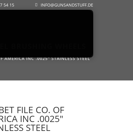
57 54 15
INFO@GUNSANDSTUFF.DE
TEEL BRUSHING WHEELS
F AMERICA INC .0025″ STAINLESS STEEL
ET FILE CO. OF
ICA INC .0025″
NLESS STEEL