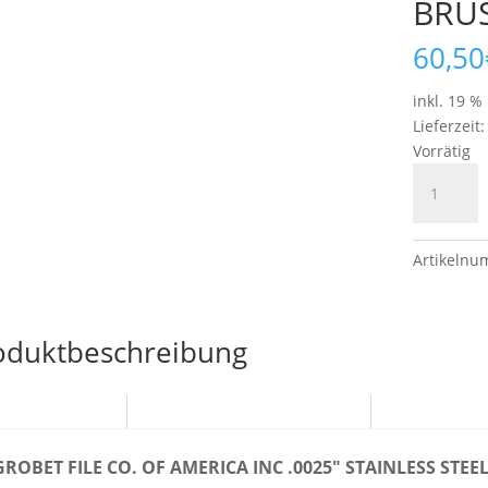
BRU
60,50
inkl. 19 %
Lieferzeit
Vorrätig
GROBET
FILE
CO.
OF
Artikeln
AMERICA
INC
.0025"
oduktbeschreibung
STAINLES
STEEL
BRUSHIN
Beschreibung
Zusätzliche Information
Rezensione
WHEELS
Menge
GROBET FILE CO. OF AMERICA INC .0025" STAINLESS STE