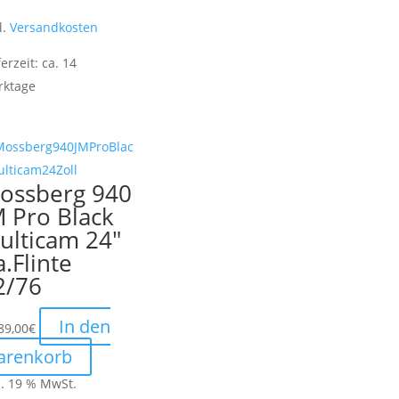
l.
Versandkosten
ferzeit:
ca. 14
rktage
ossberg 940
M Pro Black
ulticam 24″
a.Flinte
2/76
In den
89,00
€
arenkorb
l. 19 % MwSt.