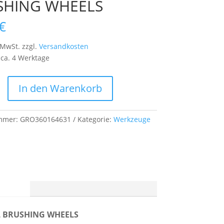
SHING WHEELS
€
 MwSt.
zzgl.
Versandkosten
:
ca. 4 Werktage
In den Warenkorb
ummer:
GRO360164631
Kategorie:
Werkzeuge
S
G
n (0)
EL BRUSHING WHEELS