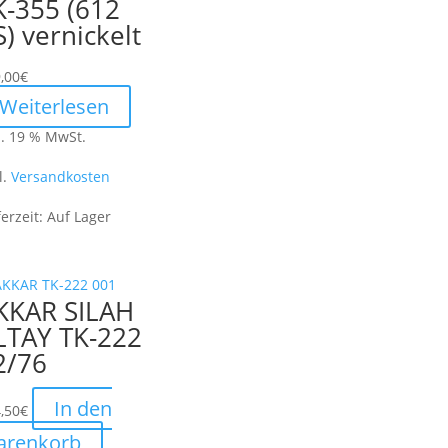
K-355 (612
S) vernickelt
,00
€
Weiterlesen
l. 19 % MwSt.
l.
Versandkosten
ferzeit:
Auf Lager
KKAR SILAH
LTAY TK-222
2/76
In den
,50
€
arenkorb