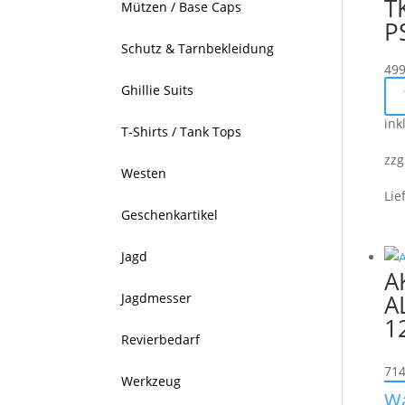
T
Mützen / Base Caps
P
Schutz & Tarnbekleidung
499
Ghillie Suits
ink
T-Shirts / Tank Tops
zzg
Westen
Lie
Geschenkartikel
Jagd
A
A
Jagdmesser
1
Revierbedarf
714
Werkzeug
W