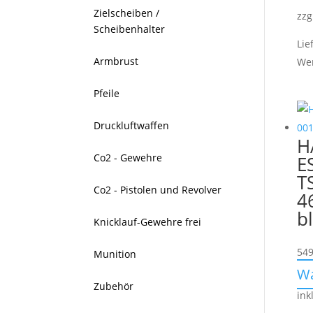
Zielscheiben /
zzg
Scheibenhalter
Lie
Armbrust
We
Pfeile
Druckluftwaffen
H
Co2 - Gewehre
E
T
Co2 - Pistolen und Revolver
4
b
Knicklauf-Gewehre frei
549
Munition
W
Zubehör
ink