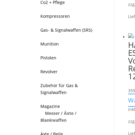
Co2 + Pflege
zzg
Kompressoren
Lie
Gas- & Signalwaffen (SRS)
H
Munition
E
Pistolen
V
R
Revolver
1
Zubehör für Gas &
359
Signalwaffen
W
Magazine
ink
Messer / Äxte /
Blankwaffen
zzg
Lie
Äxte / Beile