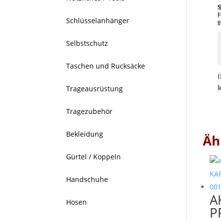
S
F
Schlüsselanhänger
t
Selbstschutz
Taschen und Rucksäcke
Trageausrüstung
Tragezubehör
Bekleidung
Äh
Gürtel / Koppeln
Handschuhe
A
Hosen
P