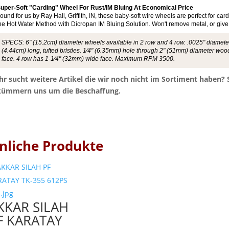
uper-Soft "Carding" Wheel For Rust/IM Bluing At Economical Price
ound for us by Ray Hall, Griffith, IN, these baby-soft wire wheels are perfect for c
he Hot Water Method with Dicropan IM Bluing Solution. Won't remove metal, or give 
SPECS: 6" (15.2cm) diameter wheels available in 2 row and 4 row. .0025" diameter 
(4.44cm) long, tufted bristles. 1⁄4" (6.35mm) hole through 2" (51mm) diameter wood 
face. 4 row has 1-1⁄4" (32mm) wide face. Maximum RPM 3500.
Ihr sucht weitere Artikel die wir noch nicht im Sortiment haben?
kümmern uns um die Beschaffung.
nliche Produkte
KKAR SILAH
F KARATAY