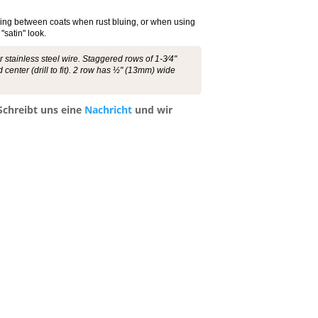
arding between coats when rust bluing, or when using
"satin" look.
stainless steel wire. Staggered rows of 1-3⁄4"
center (drill to fit). 2 row has ½" (13mm) wide
 Schreibt uns eine
Nachricht
und wir