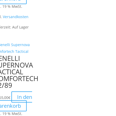
l. 19 % MwSt.
l.
Versandkosten
ferzeit:
Auf Lager
ENELLI
UPERNOVA
ACTICAL
OMFORTECH
2/89
In den
65,00
€
arenkorb
l. 19 % MwSt.