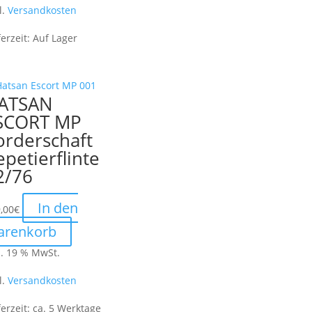
l.
Versandkosten
ferzeit:
Auf Lager
ATSAN
SCORT MP
orderschaft
epetierflinte
2/76
In den
,00
€
arenkorb
l. 19 % MwSt.
l.
Versandkosten
ferzeit:
ca. 5 Werktage