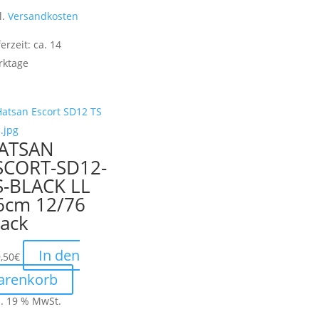
l.
Versandkosten
ferzeit:
ca. 14
rktage
ATSAN
SCORT-SD12-
S-BLACK LL
6cm 12/76
lack
In den
,50
€
arenkorb
l. 19 % MwSt.