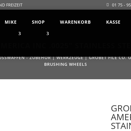
ND FREIZEIT
01 75 - 9
MIKE
SHOP
WARENKORB
KASSE
AMERICA INC .0025″ STAINLESS S
USSWAFFEN - ZUBEHÖR
|
WERKZEUGE
| GROBET FILE CO. O
BRUSHING WHEELS
GROB
AMER
STAI