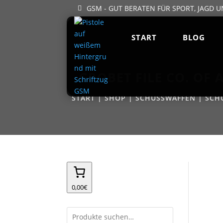
GSM - GUT BERATEN FÜR SPORT, JAGD U
START
BLOG
GROBET FILE CO. OF 
START
|
SHOP
|
SCHUSSWAFFEN
|
SCH
0,00€