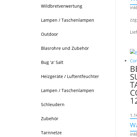
Wildbretverwertung
ink
zzg
Lampen / Taschenlampen
Lie
Outdoor
Blasrohre und Zubehör
Bug 'a' Salt
B
S
Heizgeräte / Luftentfeuchter
T
C
Lampen / Taschenlampen
1
Schleudern
1.1
Zubehör
W
Tarnnetze
ink