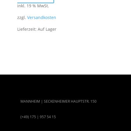
inkl. 19 % MwSt.
zzgl.
Versandkosten
Lieferzeit:
Auf Lager
MANNHEIM | SECKENHEIMER HAUPTSTR. 150
(+49) 175 | 957 54 15