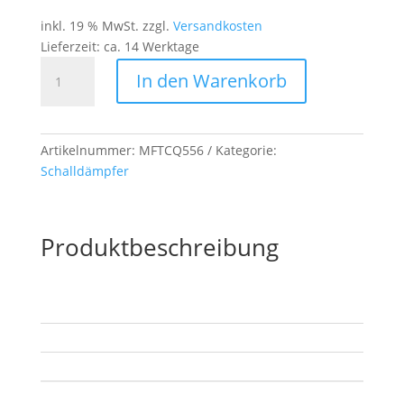
inkl. 19 % MwSt.
zzgl.
Versandkosten
Lieferzeit:
ca. 14 Werktage
MFT
In den Warenkorb
SUPPRESSORS
MFT
LQ-
556
Artikelnummer:
MFTCQ556
Kategorie:
Gen2
Schalldämpfer
Menge
Produktbeschreibung
Beschreibung
Zusätzliche Information
Rezensionen (0)