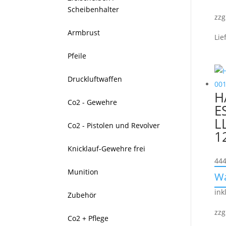
Scheibenhalter
zzg
Armbrust
Lie
Pfeile
Druckluftwaffen
H
Co2 - Gewehre
E
L
Co2 - Pistolen und Revolver
1
Knicklauf-Gewehre frei
444
Munition
W
ink
Zubehör
zzg
Co2 + Pflege