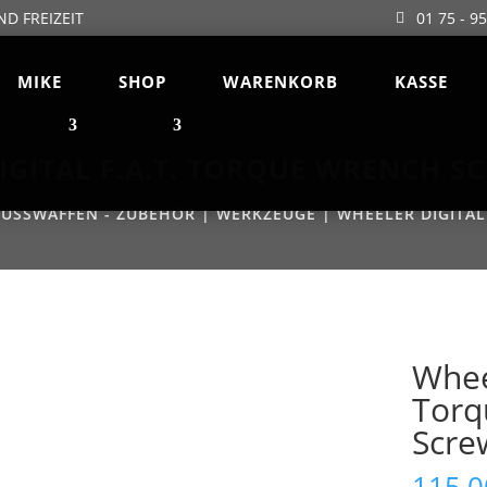
ND FREIZEIT
01 75 - 9
MIKE
SHOP
WARENKORB
KASSE
IGITAL F.A.T. TORQUE WRENCH S
USSWAFFEN - ZUBEHÖR
|
WERKZEUGE
| WHEELER DIGITAL
Wheel
Torq
Scre