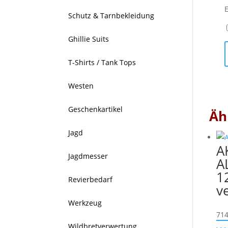
Schutz & Tarnbekleidung
Ghillie Suits
T-Shirts / Tank Tops
Westen
Geschenkartikel
Äh
Jagd
A
Jagdmesser
A
1
Revierbedarf
v
Werkzeug
714
Wildbretverwertung