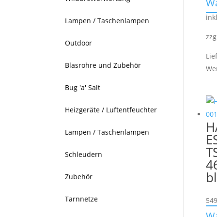
W
ink
Lampen / Taschenlampen
zzg
Outdoor
Lie
Blasrohre und Zubehör
We
Bug 'a' Salt
Heizgeräte / Luftentfeuchter
H
Lampen / Taschenlampen
E
T
Schleudern
4
b
Zubehör
Tarnnetze
549
W