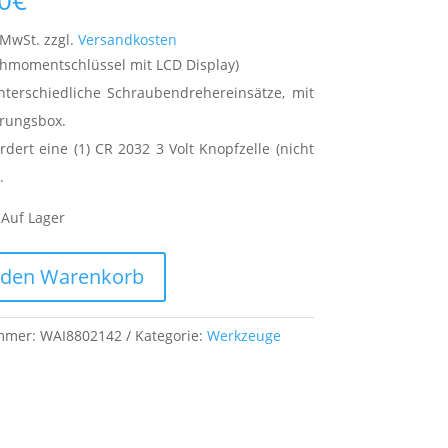
0
€
 MwSt.
zzgl.
Versandkosten
rehmomentschlüssel mit LCD Display)
unterschiedliche Schraubendrehereinsätze, mit
rungsbox.
rdert eine (1) CR 2032 3 Volt Knopfzelle (nicht
.
:
Auf Lager
 den Warenkorb
ummer:
WAI8802142
Kategorie:
Werkzeuge
er