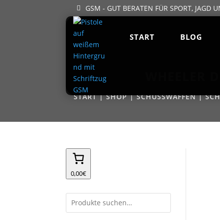
GSM - GUT BERATEN FÜR SPORT, JAGD U
START
BLOG
WHEELER D
START
|
SHOP
|
SCHUSSWAFFEN
|
SCH
0,00€