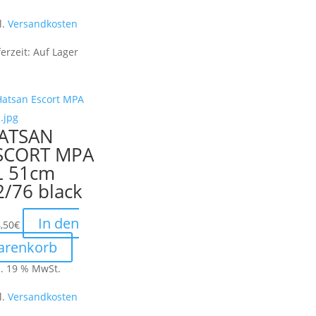
l.
Versandkosten
ferzeit:
Auf Lager
ATSAN
SCORT MPA
L 51cm
2/76 black
In den
,50
€
arenkorb
l. 19 % MwSt.
l.
Versandkosten