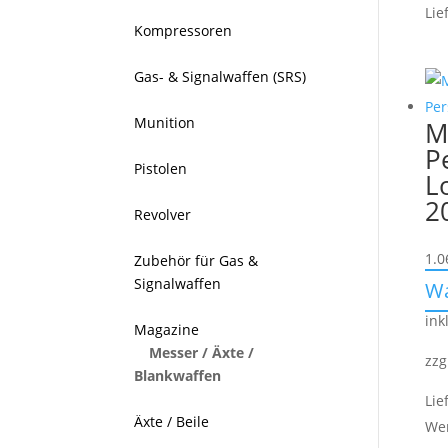
Lie
Kompressoren
Gas- & Signalwaffen (SRS)
Munition
M
P
Pistolen
L
2
Revolver
1.0
Zubehör für Gas &
Signalwaffen
W
ink
Magazine
Messer / Äxte /
zzg
Blankwaffen
Lie
Äxte / Beile
We