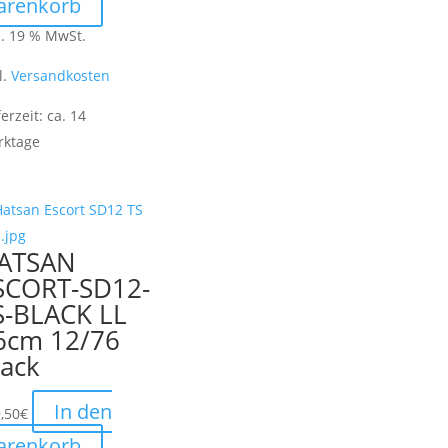
arenkorb
l. 19 % MwSt.
l.
Versandkosten
ferzeit:
ca. 14
rktage
ATSAN
SCORT-SD12-
S-BLACK LL
6cm 12/76
lack
In den
,50
€
arenkorb