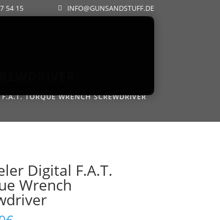
57 54 15
INFO@GUNSANDSTUFF.DE
CREWDRIVER
 F.A.T. TORQUE WRENCH SCREWDRIVER
er Digital F.A.T.
ue Wrench
wdriver