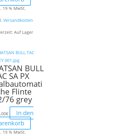
l. 19 % MwSt.
l.
Versandkosten
ferzeit:
Auf Lager
ATSAN BULL
AC SA PX
albautomati
che Flinte
2/76 grey
In den
,00
€
arenkorb
l. 19 % MwSt.