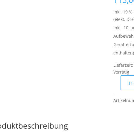
115,0
inkl. 19 %
(elekt. D
inkl. 10 
Aufbewah
Gerät erfo
enthalten)
Lieferzeit
Vorrätig
In
Wheeler
Digital
F.A.T.
Artikeln
Torque
Wrench
Screwdriv
oduktbeschreibung
Menge