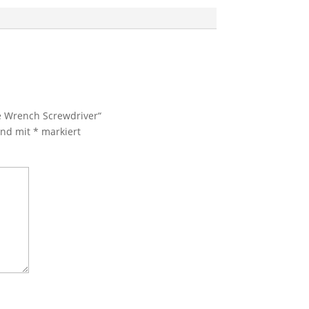
ue Wrench Screwdriver“
sind mit
*
markiert