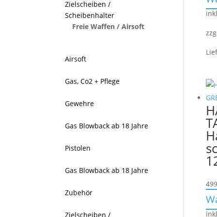
Zielscheiben /
ink
Scheibenhalter
Freie Waffen / Airsoft
zzg
Lie
Airsoft
Gas, Co2 + Pflege
Gewehre
H
T
Gas Blowback ab 18 Jahre
H
s
Pistolen
1
Gas Blowback ab 18 Jahre
499
Zubehör
W
ink
Zielscheiben /