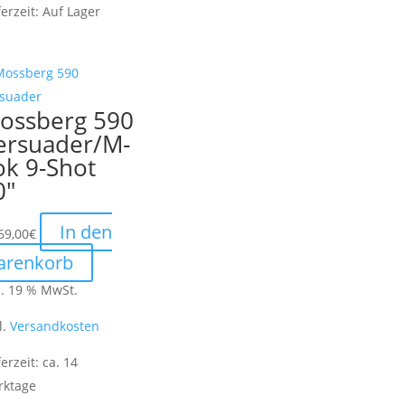
ferzeit:
Auf Lager
ossberg 590
ersuader/M-
ok 9-Shot
0″
In den
69,00
€
arenkorb
l. 19 % MwSt.
l.
Versandkosten
ferzeit:
ca. 14
rktage